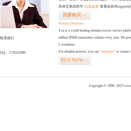
具体交易流程可
“点击这里”
查看或咨询support@
我要购买
>>
Process Overview:
4.cn is a world leading domain escrow service plat
million RMB transaction volume every year. We promi
联系我们
5 workdays.
For detailed process, you can
“visit here”
or contact
QQ：2726103981
BUY NOW
>>
Copyright © 1998 -2025 www