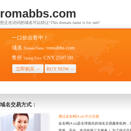
romabbs.com
您正在访问的域名可以转让!This domain name is for sale!
一口价出售中！
域名
romabbs.com
Domain Name:
售价
CNY 2597.00
Listing Price:
立即购买
BUY NOW
>>
>>
域名交易方式：
通过金名网(4.cn) 中介交易
金名网(4.cn)是全球领先的域名交易服务机
简单、安全、专业的第三方服务！ 为了保证交