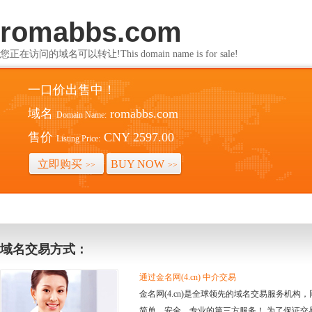
romabbs.com
您正在访问的域名可以转让!This domain name is for sale!
一口价出售中！
域名
romabbs.com
Domain Name:
售价
CNY 2597.00
Listing Price:
立即购买
BUY NOW
>>
>>
域名交易方式：
通过金名网(4.cn) 中介交易
金名网(4.cn)是全球领先的域名交易服务机
简单、安全、专业的第三方服务！ 为了保证交