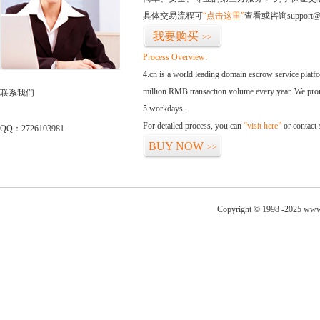
具体交易流程可
“点击这里”
查看或咨询support@
我要购买
>>
Process Overview:
4.cn is a world leading domain escrow service plat
million RMB transaction volume every year. We promi
联系我们
5 workdays.
For detailed process, you can
“visit here”
or contact
QQ：2726103981
BUY NOW
>>
Copyright © 1998 -2025 www