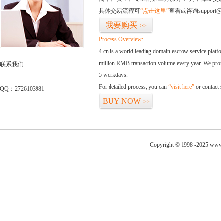
具体交易流程可
“点击这里”
查看或咨询support@
我要购买
>>
Process Overview:
4.cn is a world leading domain escrow service plat
million RMB transaction volume every year. We promi
联系我们
5 workdays.
For detailed process, you can
“visit here”
or contact
QQ：2726103981
BUY NOW
>>
Copyright © 1998 -2025 www