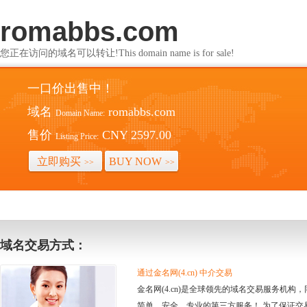
romabbs.com
您正在访问的域名可以转让!This domain name is for sale!
一口价出售中！
域名
romabbs.com
Domain Name:
售价
CNY 2597.00
Listing Price:
立即购买
BUY NOW
>>
>>
域名交易方式：
通过金名网(4.cn) 中介交易
金名网(4.cn)是全球领先的域名交易服务机
简单、安全、专业的第三方服务！ 为了保证交