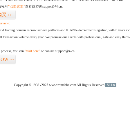
流程可
“点击这里”
查看或咨询support@4.cn。
购买
>>
erview:
orld leading domain escrow service platform and ICANN-Accredited Registrar, with 6 years ri
 transaction volume every year. We promise our clients with professional, safe and easy third-
.
d process, you can
“visit here”
or contact support@4.cn.
NOW
>>
Copyright © 1998 -2025 www.romabbs.com All Rights Reserved
51La