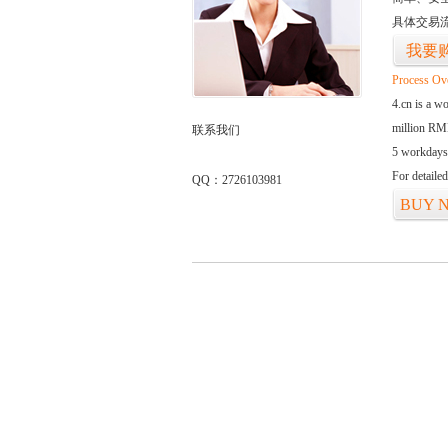
具体交易
我要
Process Ov
4.cn is a w
million RMB
联系我们
5 workdays
For detaile
QQ：2726103981
BUY 