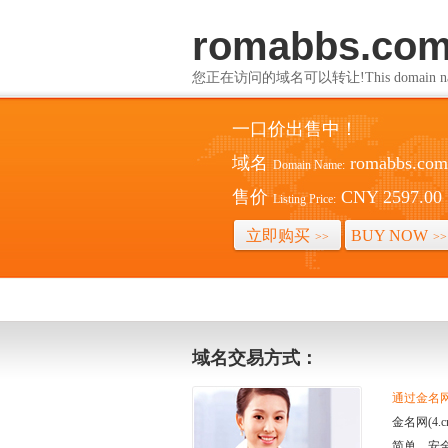
romabbs.co
您正在访问的域名可以转让!This domain name i
一口价出售中！
域名
romabbs.com
Domain Name:
售价
CNY 2597.00
Listing Price:
立即购买
BUY NOW
>>
>>
域名交易方式：
通过金名网(
金名网(4
简单、安