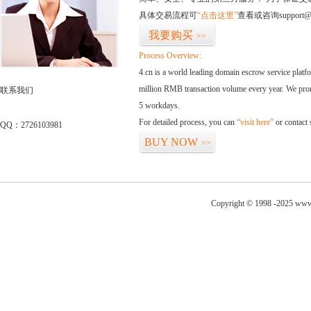
具体交易流程可
“点击这里”
查看或咨询support@
我要购买
>>
Process Overview:
4.cn is a world leading domain escrow service plat
million RMB transaction volume every year. We promi
联系我们
5 workdays.
For detailed process, you can
“visit here”
or contact
QQ：2726103981
BUY NOW
>>
Copyright © 1998 -2025 www