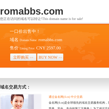
romabbs.com
您正在访问的域名可以转让!This domain name is for sale!
一口价出售中！
域名
romabbs.com
Domain Name:
售价
CNY 2597.00
Listing Price:
立即购买
BUY NOW
>>
>>
域名交易方式：
通过金名网(4.cn) 中介交易
金名网(4.cn)是全球领先的域名交易服务机
简单、安全、专业的第三方服务！ 为了保证交